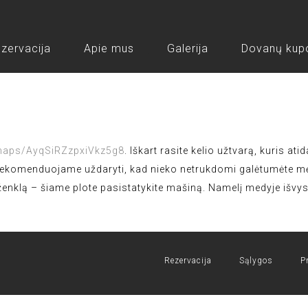
zervacija
Apie mus
Galerija
Dovanų kup
maps/AyqSiRZzpxiVkz5g8
. Iškart rasite kelio užtvarą, kuris a
rą rekomenduojame uždaryti, kad nieko netrukdomi galėtumėte m
ženklą – šiame plote pasistatykite mašiną. Namelį medyje išvy
Rezervacija
Sąlygos
P