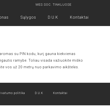
MES SOC. TINKLUOSE
onas
Sąlygos
D.U.K
Kontaktai
tidaromas su PIN kodu, kurį gauna kiekvienas
ėgautis ramybe. Toliau visada važiuokite miško
site vos už 20 metrų nuo parkavimo aikštelės.
rivatumo politika
D.U.K
Kontaktai