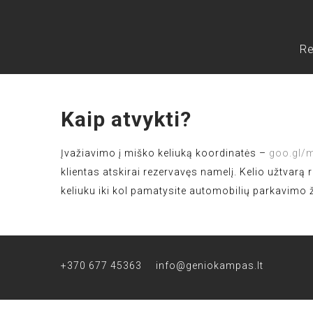
Re
Kaip atvykti?
Įvažiavimo į miško keliuką koordinatės –
goo.gl/
klientas atskirai rezervavęs namelį. Kelio užtva
keliuku iki kol pamatysite automobilių parkavimo 
+370 677 45363
info@geniokampas.lt